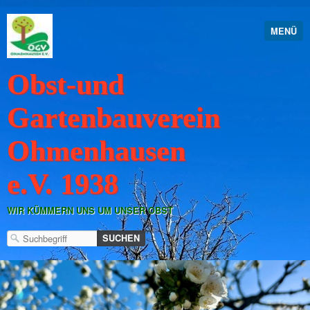
MENÜ
Obst-und
Gartenbauverein
Ohmenhausen
e.V. 1938
WIR KÜMMERN UNS UM UNSER OBST