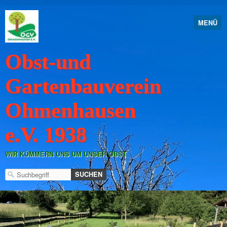
MENÜ
Obst-und
Gartenbauverein
Ohmenhausen
e.V. 1938
WIR KÜMMERN UNS UM UNSER OBST