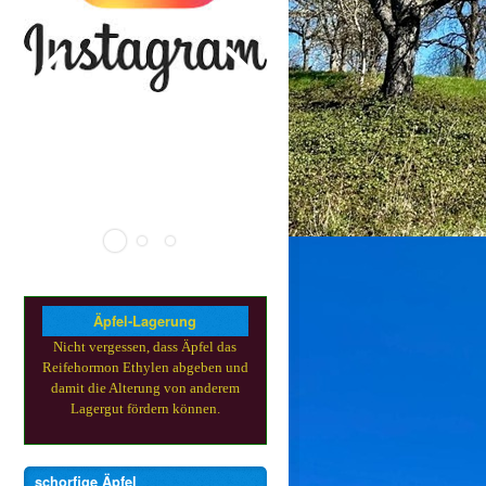
Äpfel-Lagerung
Nicht vergessen, dass Äpfel das
Reifehormon Ethylen abgeben und
damit die Alterung von anderem
Lagergut fördern können.
schorfige Äpfel