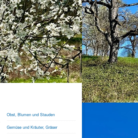
1
2
3
4
5
6
7
8
9
10
Obst, Blumen und Stauden
Gemüse und Kräuter, Gräser