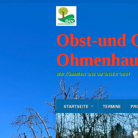
Obst-und 
Ohmenhaus
WIR KÜMMERN UNS UM UNSER OBST
STARTSEITE
TERMINE
PR