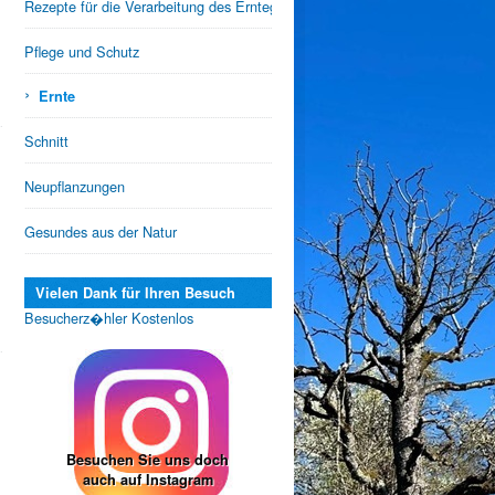
Rezepte für die Verarbeitung des Erntegutes
Pflege und Schutz
›
Ernte
Schnitt
Neupflanzungen
Gesundes aus der Natur
Vielen Dank für Ihren Besuch
Besucherz�hler Kostenlos
Besuchen Sie uns doch
auch auf Instagram