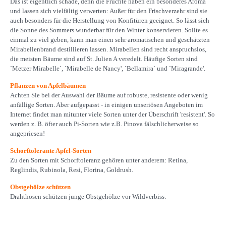
Das ist eigentlich schade, denn die Früchte haben ein besonderes Aroma
und lassen sich vielfältig verwerten: Außer für den Frischverzehr sind sie
auch besonders für die Herstellung von Konfitüren geeignet. So lässt sich
die Sonne des Sommers wunderbar für den Winter konservieren. Sollte es
einmal zu viel geben, kann man einen sehr aromatischen und geschätzten
Mirabellenbrand destillieren lassen. Mirabellen sind recht anspruchslos,
die meisten Bäume sind auf St. Julien A veredelt. Häufige Sorten sind
`Metzer Mirabelle`, `Mirabelle de Nancy', `Bellamira` und `Miragrande'.
Pflanzen von Apfelbäumen
Achten Sie bei der Auswahl der Bäume auf robuste, resistente oder wenig
anfällige Sorten. Aber aufgepasst - in einigen unseriösen Angeboten im
Internet findet man mitunter viele Sorten unter der Überschrift 'resistent'. So
werden z. B. öfter auch Pi-Sorten wie z.B. Pinova fälschlicherweise so
angepriesen!
Schorftolerante Apfel-Sorten
Zu den Sorten mit Schorftoleranz gehören unter anderem: Retina,
Reglindis, Rubinola, Resi, Florina, Goldrush.
Obstgehölze schützen
Drahthosen schützen junge Obstgehölze vor Wildverbiss.