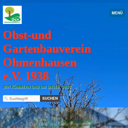
MENÜ
Obst-und
Gartenbauverein
Ohmenhausen
e.V. 1938
WIR KÜMMERN UNS UM UNSER OBST