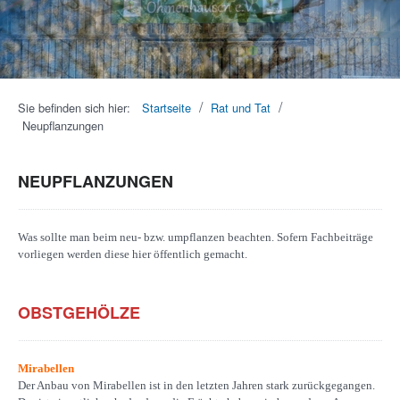
1
2
3
4
5
6
7
8
9
10
/
/
Sie befinden sich hier:
Startseite
Rat und Tat
Neupflanzungen
NEUPFLANZUNGEN
Was sollte man beim neu- bzw. umpflanzen beachten. Sofern Fachbeiträge
vorliegen werden diese hier öffentlich gemacht.
OBSTGEHÖLZE
Mirabellen
Der Anbau von Mirabellen ist in den letzten Jahren stark zurückgegangen.