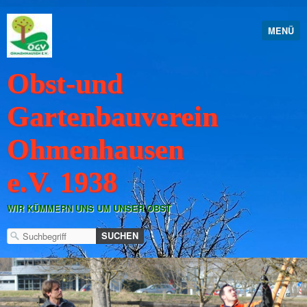
MENÜ
Obst-und
Gartenbauverein
Ohmenhausen
e.V. 1938
WIR KÜMMERN UNS UM UNSER OBST