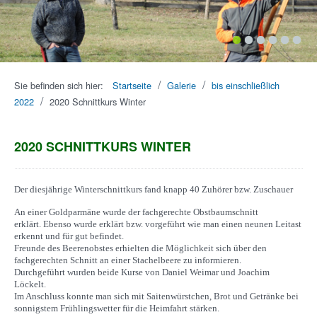
1
2
3
4
5
6
/
/
Sie befinden sich hier:
Startseite
Galerie
bis einschließlich
/
2022
2020 Schnittkurs Winter
2020 SCHNITTKURS WINTER
Der diesjährige Winterschnittkurs fand knapp 40 Zuhörer bzw. Zuschauer
An einer Goldparmäne wurde der fachgerechte Obstbaumschnitt
erklärt. Ebenso wurde erklärt bzw. vorgeführt wie man einen neunen Leitast
erkennt und für gut befindet.
Freunde des Beerenobstes erhielten die Möglichkeit sich über den
fachgerechten Schnitt an einer Stachelbeere zu informieren.
Durchgeführt wurden beide Kurse von Daniel Weimar und Joachim
Löckelt.
Im Anschluss konnte man sich mit Saitenwürstchen, Brot und Getränke bei
sonnigstem Frühlingswetter für die Heimfahrt stärken.